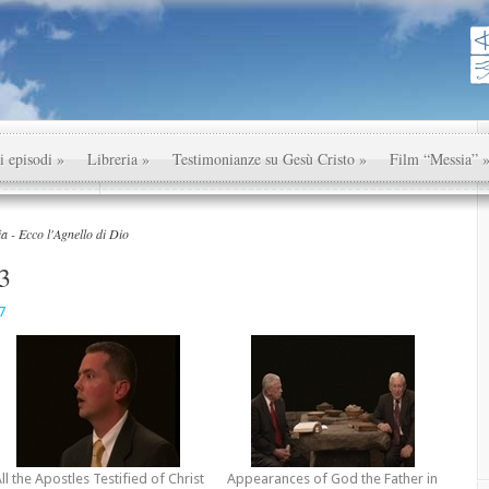
i episodi
»
Libreria
»
Testimonianze su Gesù Cristo
»
Film “Messia”
a - Ecco l'Agnello di Dio
 3
7
ll the Apostles Testified of
Christ
Appearances of God the Father in