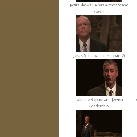
Jesus Shows He has Authority and
Power
Jesus’ Self-awareness (part 2)
John the Baptist and Jewish
Jo
Leadership