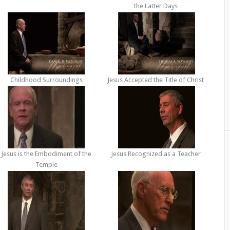
the Latter Days
Childhood Surroundings
Jesus Accepted the Title of Christ
Jesus is the Embodiment of the
Jesus Recognized as a Teacher
Temple