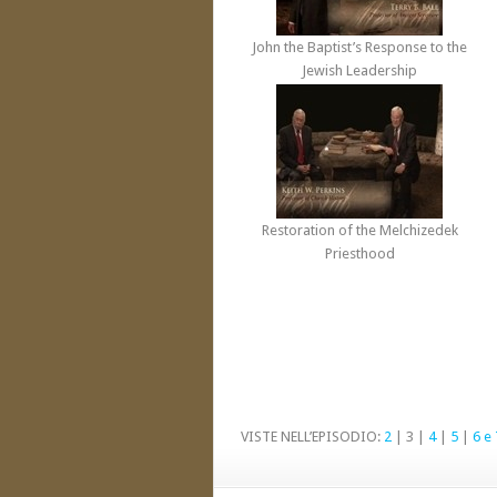
John the Baptist’s Response to the
Jewish Leadership
Restoration of the Melchizedek
Priesthood
VISTE NELL’EPISODIO:
2
| 3 |
4
|
5
|
6 e 