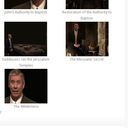
John’s Authority to Baptize
Restoration of the Authority to
Baptize
Sadducees ran the Jerusalem
The Messianic Secret
Temples
The Wilderness
7