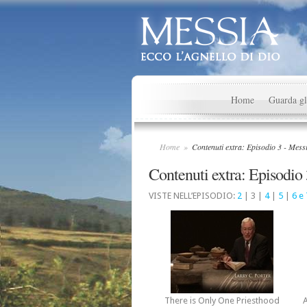
Home
Guarda gl
Home
»
Contenuti extra: Episodio 3 - Messi
Contenuti extra: Episodio
VISTE NELL’EPISODIO:
2
| 3 |
4
|
5
|
6 e 
There is Only One Priesthood
A