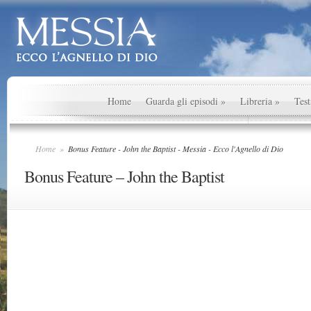
Home
Guarda gli episodi
»
Libreria
»
Test
Home
»
Bonus Feature - John the Baptist - Messia - Ecco l'Agnello di Dio
Bonus Feature – John the Baptist