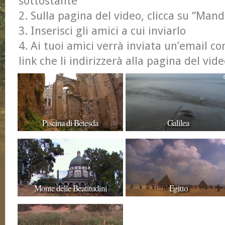
sottostante
Sulla pagina del video, clicca su “Ma
Inserisci gli amici a cui inviarlo
Ai tuoi amici verrà inviata un’email co
link che li indirizzerà alla pagina del vid
Piscina di Betesda
Galilea
Monte delle Beatitudini
Egitto