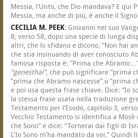
Messia, l’Unto, che Dio mandava? E qui Pi
Messia, ma anche di più, è anche il Signo
CECILIA M. PEEK
: Giovanni nel suo Vange
8, verso 58, dopo una specie di lunga disp
altri, che lo sfidano e dicono, “Non hai 
che stia insinuando di aver conosciuto A
famosa risposta è: “Prima che Abramo…” 
“genesthai”
, che può significare “prima 
“prima che Abramo nascesse” o “prima c
e poi usa questa frase chiave. Dice: “Io s
la stessa frase usata nella traduzione gr
Testamento per l’Esodo, capitolo 3, verso 
Vecchio Testamento si identifica a Mosè 
che Sono” e dice: “Tornerai dai figli di Isr
L’Io Sono m’ha mandato da voi.” Quindi lì