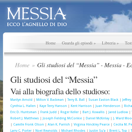
Home
Guarda gli episodi
»
Libreria
»
Test
Home
»
Gli studiosi del “Messia” - Messia - Ec
Gli studiosi del “Messia”
Vai alla biografia dello studioso:
Marilyn Arnold
|
Milton V. Backman
|
Terry B. Ball
|
Susan Easton Black
|
Jeffre
Cynthia L. Hallen
|
Kaye Terry Hanson
|
Kent Harrison
|
Juan Henderson
|
Richa
Eric D. Huntsman
|
Frank Judd
|
Roger Keller
|
Bart J. Kowallis
|
Jared Ludlow
|
Robert J. Matthews
|
Joseph Fielding McConkie
|
Daniel McKinlay
|
J. Ward Moo
|
Camille Fronk Olson
|
Alan K. Parrish
|
Virginia Hinckley Pearce
|
Cecilia M. P
Larry C. Porter
|
Noel Reynolds
|
Michael Rhodes
|
Justin Su’a
|
Brent L. Top
|