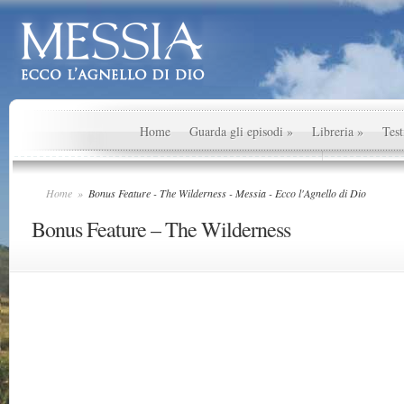
Home
Guarda gli episodi
»
Libreria
»
Test
Home
»
Bonus Feature - The Wilderness - Messia - Ecco l'Agnello di Dio
Bonus Feature – The Wilderness